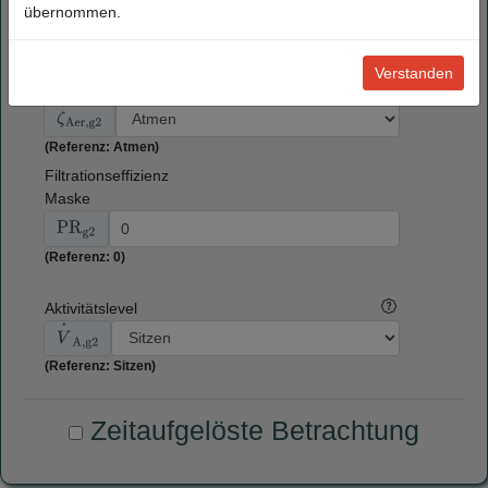
n
g2
übernommen.
(Referenz: 24)
Partikelkonzentration
Verstanden
Atemluft
ζ
Aer,g2
(Referenz: Atmen)
Filtrationseffizienz
Maske
PR
g2
(Referenz: 0)
Aktivitätslevel
V
⋅
A,g2
(Referenz: Sitzen)
Zeitaufgelöste Betrachtung