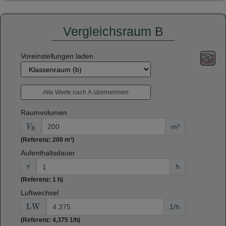
Vergleichsraum B
Voreinstellungen laden
Raumvolumen
m³
V
R
(Referenz: 200 m³)
Aufenthaltsdauer
h
τ
(Referenz: 1 h)
Luftwechsel
1/h
LW
(Referenz: 4,375 1/h)