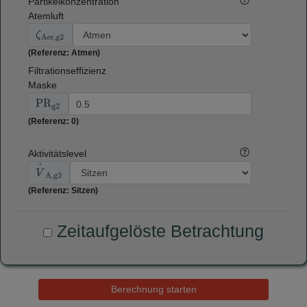
Partikelkonzentration
Atemluft
ζ
Aer,g2
(Referenz: Atmen)
Filtrationseffizienz
Maske
PR
g2
(Referenz: 0)
Aktivitätslevel
V
⋅
A,g2
(Referenz: Sitzen)
Zeitaufgelöste Betrachtung