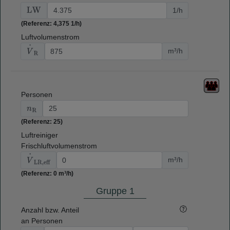
1/h
LW
(Referenz: 4,375 1/h)
Luftvolumenstrom
V
⋅
R
m³/h
Personen
n
R
(Referenz: 25)
Luftreiniger
Frischluftvolumenstrom
V
⋅
LR,eff
m³/h
(Referenz: 0 m³/h)
Gruppe 1
Anzahl bzw. Anteil
an Personen