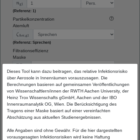
n
g1
(Referenz: 1)
Partikelkonzentration
Atemluft
ζ
Aer,g1
(Referenz: Sprechen)
Filtrationseffizienz
Maske
PR
g1
Dieses Tool kann dazu beitragen, das relative Infektionsrisiko
(Referenz: 0)
über Aerosole in Innenräumen vorauszusagen. Die
Berechnungen basieren auf gemeinsamen Veröffentlichungen
Aktivitätslevel
von Wissenschaftlern/innen der RWTH Aachen University, der
V
⋅
A,g1
Heinz Trox Wissenschafts gGmbH, Aachen und der IBO
Innenraumanalytik OG, Wien. Die Berücksichtigung des
(Referenz: Sitzen)
Tragens einer Maske basiert auf einer vereinfachten
Gruppe 2
Abschätzung aus aktuellen Studienergebnissen.
Anzahl bzw. Anteil
Alle Angaben sind ohne Gewähr. Für die hier dargestellten
an Personen
vorausgesagten Infektionsrisiken wird keine Haftung