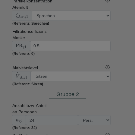
Partikelkonzentration
Atemluft
ζ
Aer,g1
(Referenz: Sprechen)
Filtrationseffizienz
Maske
PR
g1
(Referenz: 0)
Aktivitätslevel
V
⋅
A,g1
(Referenz: Sitzen)
Gruppe 2
Anzahl bzw. Anteil
an Personen
n
g2
(Referenz: 24)